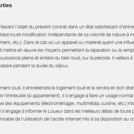
rties
aisant l'objet du présent contrat dans un état satisfaisant d'entret
ataire toute modification indépendante de sa volonté de nature à mo
ent, etc.). Dans le cas où un appareil ou matériel ayant une influe
e à mettre en œuvre les moyens permettant la réparation ou le rempl
uissance pleine et entière du bien loué, sur la période. Il veillera à
ocataire pendant la durée du séjour.
ent loué. Il entretiendra le logement loué et le rendra en bon état 
 de l'immeuble (si appartement). Il s'engage à faire un usage norm
que des équipements (électroménager, multimédia, cuisine, etc.) mis à 
Il s'engage à informer le Loueur dans les meilleurs délais de tout
able de l'utilisation de l'accès internet mis à sa disposition au co